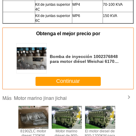
Kit de juntas superior
WP4
70-100 KVA
4C
Kit de juntas superior
WP6
150 KVA
6C
Obtenga el mejor precio por
Bomba de inyección 1002376848
para motor diésel Weichai 6170
8170
Continuar
Motor marino jinan jichai
Más
C Motor
8190ZLC motor
Motor marino
El motor diesel de
BHT6P17
el de
diesel 720KW
diésel de 900-
800-1200KW para
inyecció