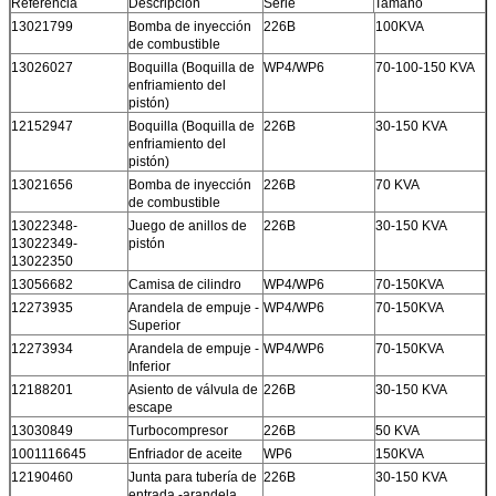
Referencia
Descripción
Serie
Tamaño
13021799
Bomba de inyección
226B
100KVA
de combustible
13026027
Boquilla (Boquilla de
WP4/WP6
70-100-150 KVA
enfriamiento del
pistón)
12152947
Boquilla (Boquilla de
226B
30-150 KVA
enfriamiento del
pistón)
13021656
Bomba de inyección
226B
70 KVA
de combustible
13022348-
Juego de anillos de
226B
30-150 KVA
13022349-
pistón
13022350
13056682
Camisa de cilindro
WP4/WP6
70-150KVA
12273935
Arandela de empuje -
WP4/WP6
70-150KVA
Superior
12273934
Arandela de empuje -
WP4/WP6
70-150KVA
Inferior
12188201
Asiento de válvula de
226B
30-150 KVA
escape
13030849
Turbocompresor
226B
50 KVA
1001116645
Enfriador de aceite
WP6
150KVA
12190460
Junta para tubería de
226B
30-150 KVA
entrada -arandela