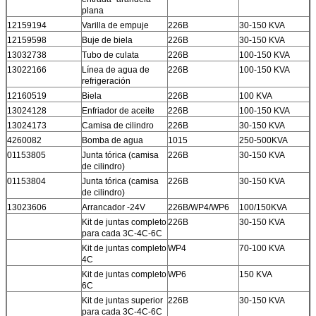
plana
12159194
Varilla de empuje
226B
30-150 KVA
12159598
Buje de biela
226B
30-150 KVA
13032738
Tubo de culata
226B
100-150 KVA
13022166
Línea de agua de
226B
100-150 KVA
refrigeración
12160519
Biela
226B
100 KVA
13024128
Enfriador de aceite
226B
100-150 KVA
13024173
Camisa de cilindro
226B
30-150 KVA
4260082
Bomba de agua
1015
250-500KVA
01153805
Junta tórica (camisa
226B
30-150 KVA
de cilindro)
01153804
Junta tórica (camisa
226B
30-150 KVA
de cilindro)
13023606
Arrancador -24V
226B/WP4/WP6
100/150KVA
Kit de juntas completo
226B
30-150 KVA
para cada 3C-4C-6C
Kit de juntas completo
WP4
70-100 KVA
4C
Kit de juntas completo
WP6
150 KVA
6C
Kit de juntas superior
226B
30-150 KVA
para cada 3C-4C-6C