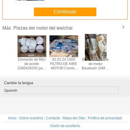
6M33D633E200
Continuar
Piezas del motor del weichai
Más
or del
Elemento de filtro
62.02.24.1000
Bomba de aceite
Correa p
ón de
de aceite
FILTRO DE AIRE
de motor
3310030
a BELAZ
1000428205 para
MOTOR Camisa
Baudouin 16M33
usada en 
neladas
piezas de motor
de cilindro para
1001741533 |
del gene
67880
diésel Weichai
motor diésel
Proveedor de
Weichai B
CHAI
6M33D633E200
marino Weichai
repuestos
6M33D63
Cambie la lengua
33G
CW6200
originales OEM
Weichai
Spanish
Inicio
|
Sobre nosotros
|
Contacto
|
Mapa del Sitio
|
Política de privacidad
Visión de escritorio